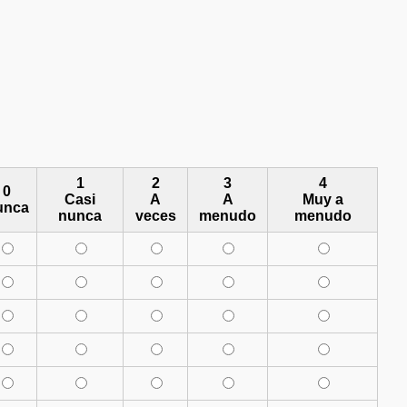
1
2
3
4
0
Casi
A
A
Muy a
unca
nunca
veces
menudo
menudo